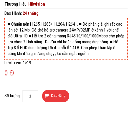
Thương Hiệu
:
Hikvision
Bảo Hành
:
24 tháng
■ Chuẩn nén H.265, H265+, H.264, H264+. ■ Độ phân giải ghi rất cao
lên tới 12 Mp. Có thể hỗ trợ camera 24MP/32MP ở kênh 1 với chế
độ Ultra HD ■ Hỗ trợ 2 cổng mạng RJ45 10/100/1000Mbps cho phép
lựa chọn 2 tính năng : Đa địa chỉ hoặc cổng mạng dự phòng. ■ Hỗ
trợ 8 ổ HDD dung lượng tối đa mỗi ổ 14TB. Cho phép tháo lắp ổ
cứng khi đầu ghi đang chạy , ko cần ngắt nguồn.
Lượt xem:
1519
0 Đ
Số lượng: