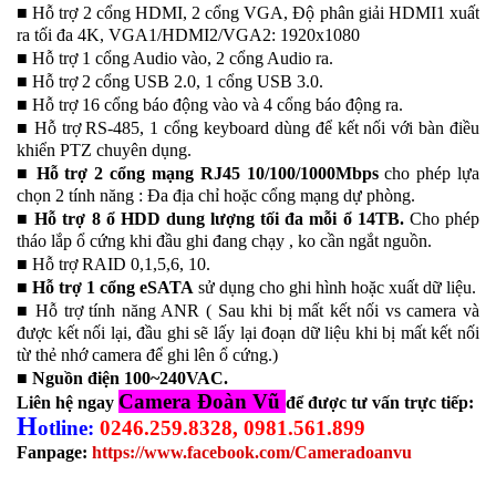
■ Hỗ trợ 2 cổng HDMI, 2 cổng VGA, Độ phân giải HDMI1 xuất
ra tối đa 4K, VGA1/HDMI2/VGA2: 1920x1080
■ Hỗ trợ 1 cổng Audio vào, 2 cổng Audio ra.
■ Hỗ trợ 2 cổng USB 2.0, 1 cổng USB 3.0.
■ Hỗ trợ 16 cổng báo động vào và 4 cổng báo động ra.
■ Hỗ trợ RS-485, 1 cổng keyboard dùng để kết nối với bàn điều
khiển PTZ chuyên dụng.
■
Hỗ trợ 2 cổng mạng RJ45 10/100/1000Mbps
cho phép lựa
chọn 2 tính năng : Đa địa chỉ hoặc cổng mạng dự phòng.
■
Hỗ trợ 8 ổ HDD dung lượng tối đa mỗi ổ 14TB.
Cho phép
tháo lắp ổ cứng khi đầu ghi đang chạy , ko cần ngắt nguồn.
■ Hỗ trợ RAID 0,1,5,6, 10.
■
Hỗ trợ 1 cổng eSATA
sử dụng cho ghi hình hoặc xuất dữ liệu.
■ Hỗ trợ tính năng ANR ( Sau khi bị mất kết nối vs camera và
được kết nối lại, đầu ghi sẽ lấy lại đoạn dữ liệu khi bị mất kết nối
từ thẻ nhớ camera để ghi lên ổ cứng.)
■
Nguồn điện 100~240VAC.
Camera Đoàn Vũ
Liên hệ ngay
để được tư vấn trực tiếp:
H
otline:
0246.259.8328, 0981.561.899
Fanpage:
https://www.facebook.com/Cameradoanvu