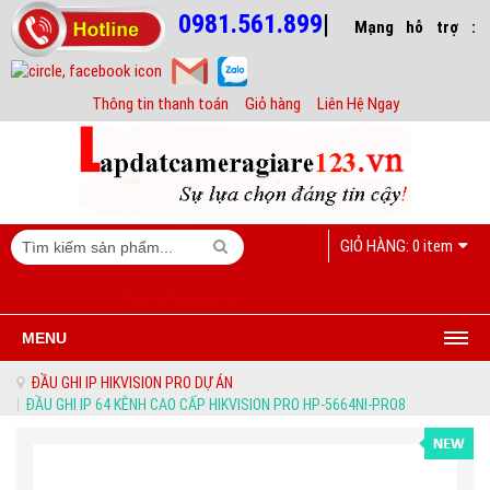
0981.561.899
|
Mạng hỗ trợ :
Thông tin thanh toán
Giỏ hàng
Liên Hệ Ngay
GIỎ HÀNG:
0 item
Tìm kiếm nâng cao
MENU
© Free
Joomla! 3 Modules
- by
VinaGecko.com
ĐẦU GHI IP HIKVISION PRO DỰ ÁN
|
ĐẦU GHI IP 64 KÊNH CAO CẤP HIKVISION PRO HP-5664NI-PRO8