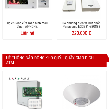
Bộ chuông cửa màn hình màu
Bộ chuông điện và nút nhấn
7inch AIPHONE.
Panasonic EGG331-EBG888
Liên hệ
220.000 Đ
HỆ THỐNG BÁO ĐỘNG KHO QUỸ - QUẦY GIAO DỊCH -
ATM