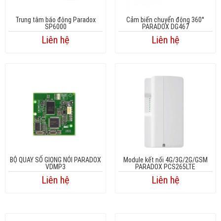
Trung tâm báo động Paradox
Cảm biến chuyển động 360°
SP6000
PARADOX DG467
Liên hệ
Liên hệ
BỘ QUAY SỐ GIỌNG NÓI PARADOX
Module kết nối 4G/3G/2G/GSM
VDMP3
PARADOX PCS265LTE
Liên hệ
Liên hệ