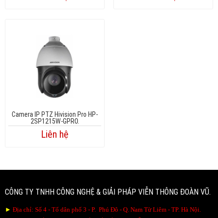
Camera IP PTZ Hivision Pro HP-
2SP1215W-GPRO.
Liên hệ
CÔNG TY TNHH CÔNG NGHỆ & GIẢI PHÁP VIỄN THÔNG ĐOÀN VŨ.
►
Địa chỉ: Số 4 - Tổ dân phố 3 - P. Phú Đô - Q. Nam Từ Liêm - TP. Hà Nội.