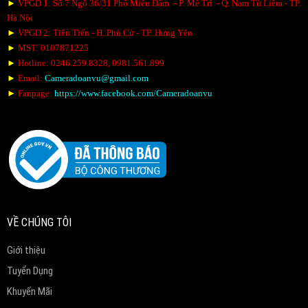
►
VPGD 1: Số 7 Ngõ 36/31 Phố Miếu Đầm - P. Mễ Trì - Q. Nam Từ Liêm - TP.
Hà Nội
►
VPGD 2: Tiên Tiến - H. Phù Cừ - TP. Hưng Yên.
►
MST: 0107871225
►
Hotline: 0246.259.8328, 0981.561.899
►
Em
ail:
Cameradoanvu@gmail.com
►
Fanpage:
https://www.facebook.com/Cameradoanvu
VỀ CHÚNG TÔI
Giới thiệu
Tuyển Dụng
Khuyến Mãi