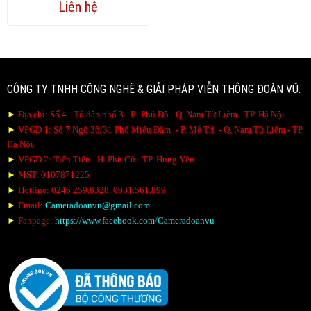
Liên hệ
CÔNG TY TNHH CÔNG NGHỆ & GIẢI PHÁP VIỄN THÔNG ĐOÀN VŨ.
►
Địa chỉ: Số 4 - Tổ dân phố 3 - P. Phú Đô - Q. Nam Từ Liêm - TP. Hà Nội.
►
VPGD 1: Số 7 Ngõ 36/31 Phố Miếu Đầm - P. Mễ Trì - Q. Nam Từ Liêm - TP.
Hà Nội
►
VPGD 2: Tiên Tiến - H. Phù Cừ - TP. Hưng Yên.
►
MST: 0107871225
►
Hotline: 0246.259.8328, 0981.561.899
►
Em
ail:
Cameradoanvu@gmail.com
►
Fanpage:
https://www.facebook.com/Cameradoanvu