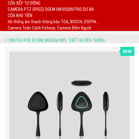
CỬA XẾP TỰ ĐỘNG
CAMERA PTZ SPEED DOEM HIKVISION PRO DỰ ÁN
CỬA KHO TIỀN
Hệ thống âm thanh thông báo TOA, BOSCH, DSPPA...
Camera Toàn Cảnh Fisheye, Camera Đếm Người.
© Free
Joomla! 3 Modules
- by
VinaGecko.com
SWITCH POE DỰ ÁN, MODEM WIFI, THIẾT BỊ VIỄN THÔNG