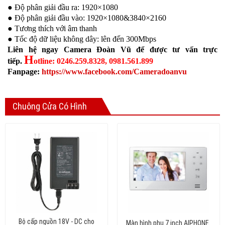
● Độ phân giải đầu ra: 1920×1080
● Độ phân giải đầu vào: 1920×1080&3840×2160
● Tương thích với âm thanh
● Tốc độ dữ liệu không dây: lên đến 300Mbps
Liên hệ ngay Camera Đoàn Vũ để được tư vấn trực
H
tiếp.
otline: 0246.259.8328, 0981.561.899
Fanpage:
https://www.facebook.com/Cameradoanvu
Company MAXXmarketing GmbH
Chuông Cửa Có Hình
Bộ cấp nguồn 18V - DC cho
Màn hình phụ 7 inch AIPHONE.