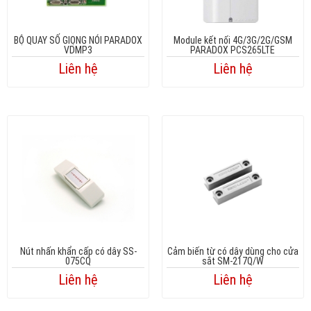
BỘ QUAY SỐ GIỌNG NÓI PARADOX
Module kết nối 4G/3G/2G/GSM
VDMP3
PARADOX PCS265LTE
Liên hệ
Liên hệ
Nút nhấn khẩn cấp có dây SS-
Cảm biến từ có dây dùng cho cửa
075CQ
sắt SM-217Q/W
Liên hệ
Liên hệ