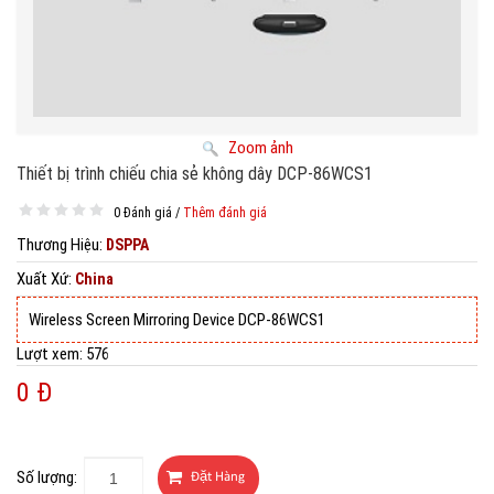
Zoom ảnh
Thiết bị trình chiếu chia sẻ không dây DCP-86WCS1
0 Đánh giá /
Thêm đánh giá
Thương Hiệu
:
DSPPA
Xuất Xứ
:
China
Wireless Screen Mirroring Device DCP-86WCS1
Lượt xem:
576
0 Đ
Số lượng: