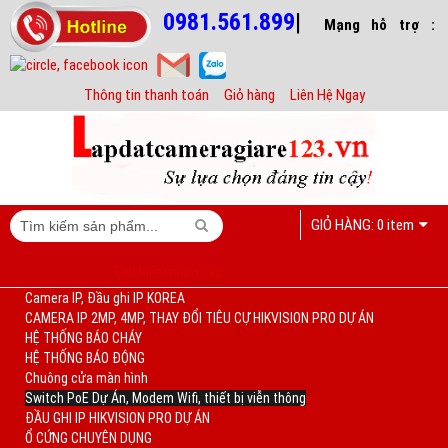
0981.561.899
|
Mạng hỗ trợ :
Thông tin thanh toán
Giỏ hàng
Liên Hệ Ngay
GIỎ HÀNG:
0 item
Tìm kiếm nâng cao
Camera IP, Đầu ghi IP KOREA
CAMERA IP 2MP, 4MP, THAY ĐỔI TIÊU CỰ HIKVISION PRO DỰ ÁN
HỆ THỐNG BÁO CHÁY
HỆ THỐNG BÁO ĐỘNG
Chuông cửa màn hình
Switch PoE Dự Án, Modem Wifi, thiết bị viễn thông
ĐẦU GHI IP HIKVISION PRO DỰ ÁN
Ổ CỨNG CHUYÊN DỤNG